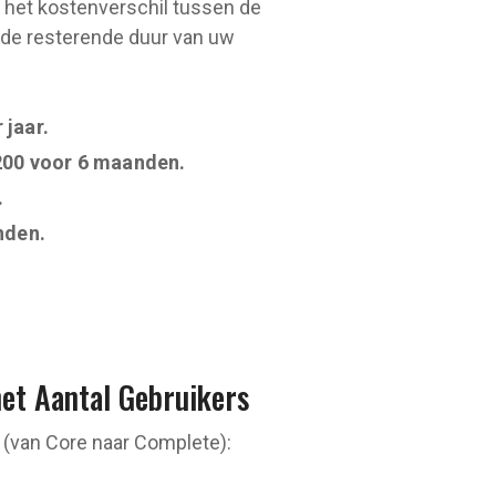
 het kostenverschil tussen de
n de resterende duur van uw
 jaar.
00 voor 6 maanden.
.
nden.
het Aantal Gebruikers
h (van Core naar Complete):