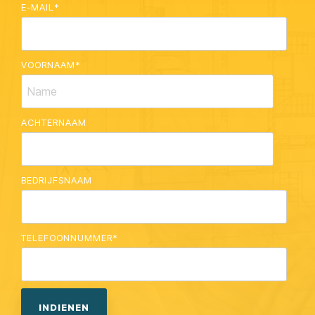
E-MAIL
*
VOORNAAM
*
ACHTERNAAM
BEDRIJFSNAAM
TELEFOONNUMMER
*