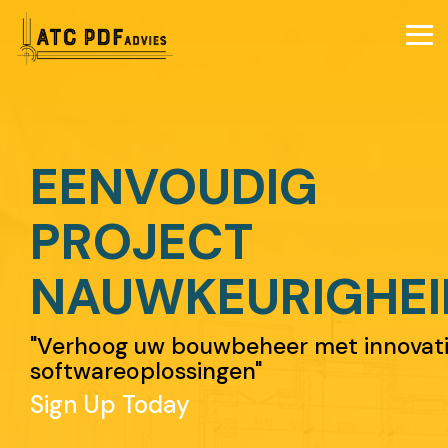
Skip
to
Tog
the
Me
main
content.
EENVOUDIG
PROJECT
NAUWKEURIGHEI
"Verhoog uw bouwbeheer met innovat
softwareoplossingen"
Sign Up Today