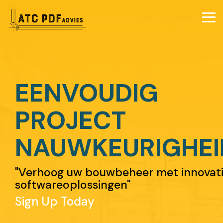
Skip
to
Tog
the
Me
main
content.
EENVOUDIG
PROJECT
NAUWKEURIGHEI
"Verhoog uw bouwbeheer met innovat
softwareoplossingen"
Sign Up Today