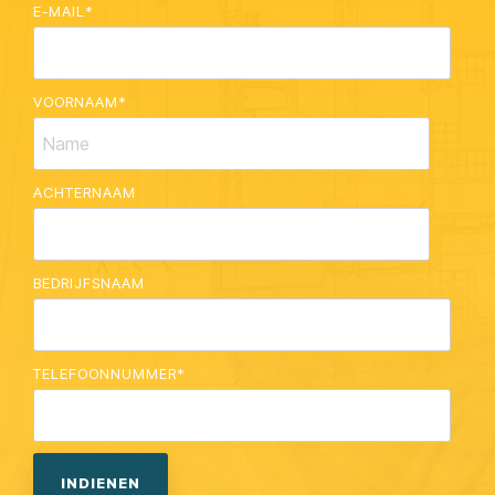
E-MAIL
*
VOORNAAM
*
ACHTERNAAM
BEDRIJFSNAAM
TELEFOONNUMMER
*