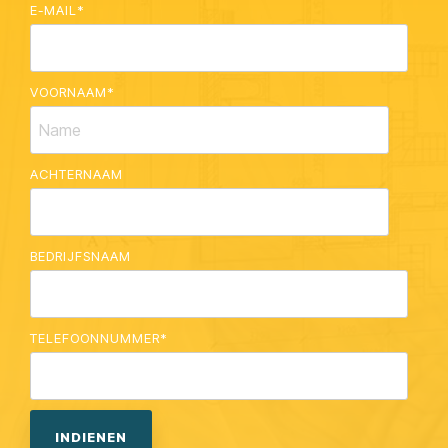
E-MAIL
*
VOORNAAM
*
ACHTERNAAM
BEDRIJFSNAAM
TELEFOONNUMMER
*