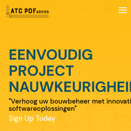
Skip
to
Tog
the
Me
main
content.
EENVOUDIG
PROJECT
NAUWKEURIGHEI
"Verhoog uw bouwbeheer met innovat
softwareoplossingen"
Sign Up Today