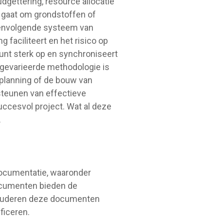
gettering, resource allocatie
nu gaat om grondstoffen of
peenvolgende systeem van
g faciliteert en het risico op
unt sterk op en synchroniseert
 gevarieerde methodologie is
splanning of de bouw van
steunen van effectieve
uccesvol project. Wat al deze
.
documentatie, waaronder
documenten bieden de
estuderen deze documenten
ficeren.