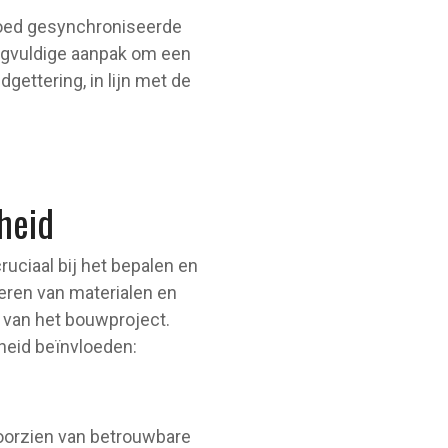
 goed gesynchroniseerde
orgvuldige aanpak om een
ettering, in lijn met de
heid
ruciaal bij het bepalen en
eren van materialen en
n van het bouwproject.
heid beïnvloeden:
oorzien van betrouwbare