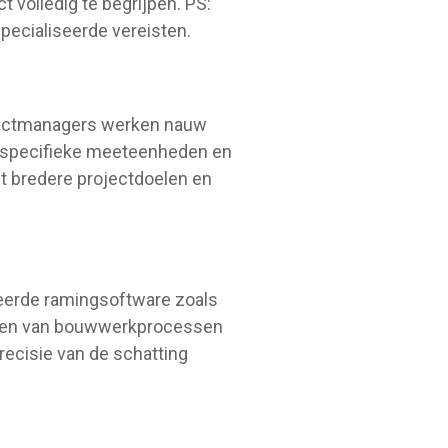
t volledig te begrijpen. PS:
pecialiseerde vereisten.
ojectmanagers werken nauw
iespecifieke meeteenheden en
et bredere projectdoelen en
nceerde ramingsoftware zoals
seren van bouwwerkprocessen
ecisie van de schatting