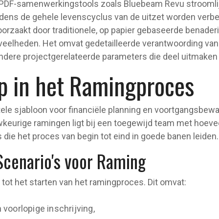
PDF-samenwerkingstools zoals Bluebeam Revu stroomlij
jdens de gehele levenscyclus van de uitzet worden verbe
orzaakt door traditionele, op papier gebaseerde benader
veelheden. Het omvat gedetailleerde verantwoording van 
dere projectgerelateerde parameters die deel uitmaken v
p in het Ramingproces
ele sjabloon voor financiële planning en voortgangsbewa
keurige ramingen ligt bij een toegewijd team met hoevee
 die het proces van begin tot eind in goede banen leiden.
Scenario's voor Raming
 tot het starten van het ramingproces. Dit omvat:
voorlopige inschrijving,