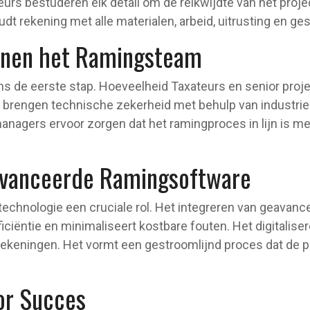
urs bestuderen elk detail om de reikwijdte van het projec
t rekening met alle materialen, arbeid, uitrusting en ges
nen het Ramingsteam
ens de eerste stap. Hoeveelheid Taxateurs en senior pr
 brengen technische zekerheid met behulp van industr
managers ervoor zorgen dat het ramingproces in lijn is m
eavanceerde Ramingsoftware
 technologie een cruciale rol. Het integreren van geava
iciëntie en minimaliseert kostbare fouten. Het digitali
ekeningen. Het vormt een gestroomlijnd proces dat de pr
or Succes