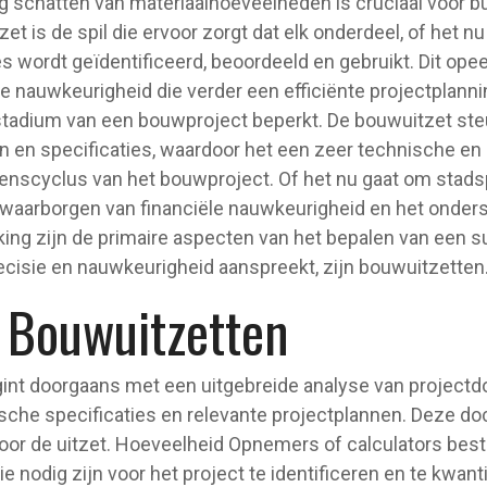
schatten van materiaalhoeveelheden is cruciaal voor bud
et is de spil die ervoor zorgt dat elk onderdeel, of het 
es wordt geïdentificeerd, beoordeeld en gebruikt. Dit o
le nauwkeurigheid die verder een efficiënte projectplannin
 stadium van een bouwproject beperkt. De bouwuitzet ste
n en specificaties, waardoor het een zeer technische en
venscyclus van het bouwproject. Of het nu gaat om stad
waarborgen van financiële nauwkeurigheid en het onder
king zijn de primaire aspecten van het bepalen van een s
cisie en nauwkeurigheid aanspreekt, zijn bouwuitzetten
n Bouwuitzetten
int doorgaans met een uitgebreide analyse van project
ische specificaties en relevante projectplannen. Deze 
voor de uitzet. Hoeveelheid Opnemers of calculators b
e nodig zijn voor het project te identificeren en te kwanti