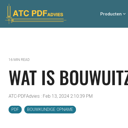
Skip
to
the
Producten
main
content.
16 MIN READ
WAT IS BOUWUIT
ATC-PDFAdvies
:
Feb 13, 2024 2:10:39 PM
PDF
BOUWKUNDIGE OPNAME